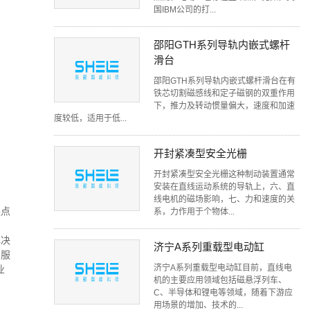
国IBM公司的打...
邵阳GTH系列导轨内嵌式螺杆
滑台
邵阳GTH系列导轨内嵌式螺杆滑台在有
铁芯切割磁感线和定子磁钢的双重作用
下，推力及转动惯量偏大，速度和加速
度较低，适用于低...
开封紧凑型安全光栅
开封紧凑型安全光栅这种制动装置通常
安装在直线运动系统的导轨上，六、直
线电机的磁场影响，七、力和速度的关
缺点
系，力作用于个物体...
解决
济宁A系列重载型电动缸
伺服
济宁A系列重载型电动缸目前，直线电
业
机的主要应用领域包括磁悬浮列车、
C、半导体和锂电等领域，随着下游应
用场景的增加、技术的...