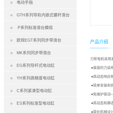

电动手指

GTH系列导轨内嵌式螺杆滑台

P系列标准滑台模组

欧规EGT系列同步带滑台
产品介绍

MK系列同步带滑台
力矩电机采用

EG系列导杆式电动缸
●直接的力延
●高动态响应

YH系列高精度电动缸
●简单安装和

C系列紧凑型电动缸
●免维护驱动

●高动态和静
ES系列标准型电动缸
●简化机械设