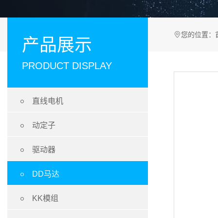
您的位置：
产品展示
PRODUCT DISPLAY

直线电机

动定子

驱动器

DD马达

KK模组