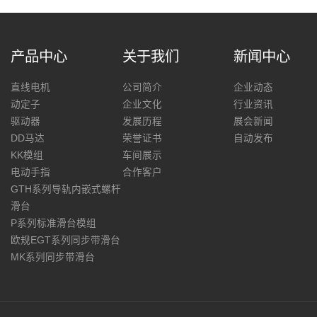
产品中心
关于我们
新闻中心
直线电机
公司简介
企业动态
动定子
企业文化
行业资讯
驱动器
发展历程
展会新闻
DD马达
荣誉证书
自动发布
KK模组
车间展示
电动手指
合作客户
GTH系列导轨内嵌式螺杆
滑台
P系列标准滑台模组
欧规EGT系列同步带滑台
MK系列同步带滑台