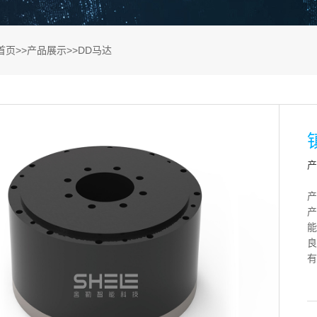
首页
>>
产品展示
>>
DD马达
产
产
产
能
良
有