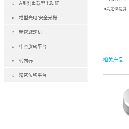

A系列重载型电动缸
●高定位精度

槽型光电/安全光栅

精密减速机

中空旋转平台
相关产品

转向器

精密位移平台