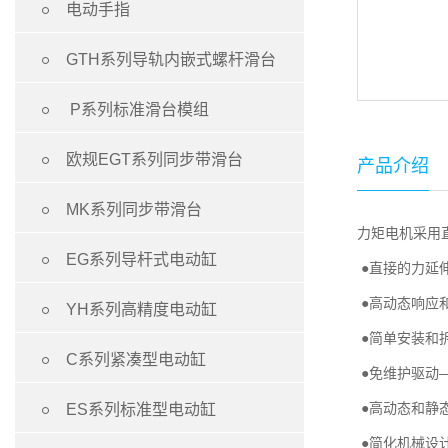

电动手指

GTH系列导轨内嵌式螺杆滑台

P系列标准滑台模组

欧规EGT系列同步带滑台
产品介绍

MK系列同步带滑台
力矩电机采用

EG系列导杆式电动缸
●直接的力延
●高动态响应

YH系列高精度电动缸
●简单安装和

C系列紧凑型电动缸
●免维护驱动

●高动态和静
ES系列标准型电动缸
●简化机械设