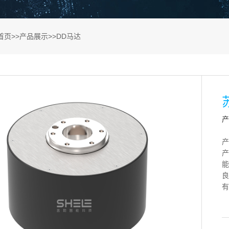
首页
>>
产品展示
>>
DD马达
产
产
产
能
良
有