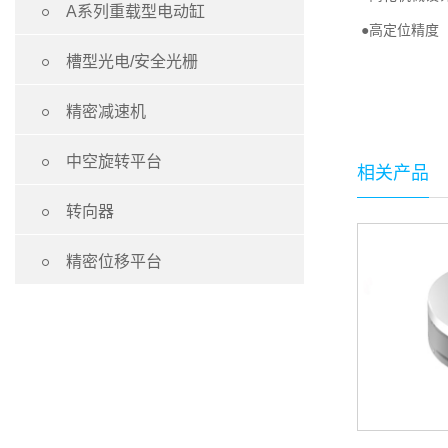

A系列重载型电动缸
●高定位精度

槽型光电/安全光栅

精密减速机

中空旋转平台
相关产品

转向器

精密位移平台