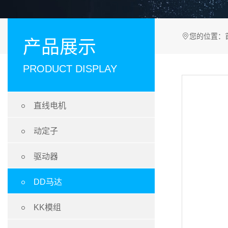
您的位置：
产品展示
PRODUCT DISPLAY

直线电机

动定子

驱动器

DD马达

KK模组