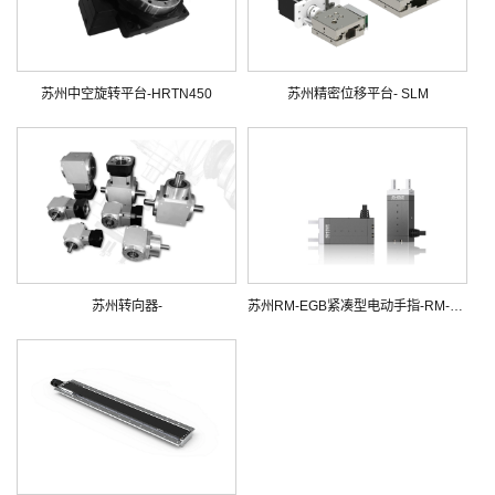
苏州中空旋转平台-HRTN450
苏州精密位移平台- SLM
苏州转向器-
苏州RM-EGB紧凑型电动手指-RM-EGB